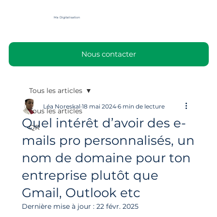
Ma Digitalisation
Nous contacter
Tous les articles
Léa Noreskal
18 mai 2024
6 min de lecture
Tous les articles
Quel intérêt d’avoir des e-
QR
mails pro personnalisés, un
nom de domaine pour ton
entreprise plutôt que
Gmail, Outlook etc
Dernière mise à jour :
22 févr. 2025