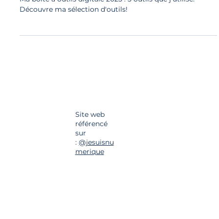
Ma boîte à outils digitale 2025 : 5 outils que j'utilise.
Découvre ma sélection d'outils!
Site web
référencé
sur
:
@jesuisnu
merique